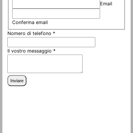
Email
Conferma email
Nomero di telefono
*
Layout
Il vostro messaggio
*
vostro
Nome
Inviare