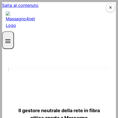
Salta al contenuto
×
Chi è Massagno4net?
Il gestore neutrale della rete in fibra
ottica aperta a Massagno