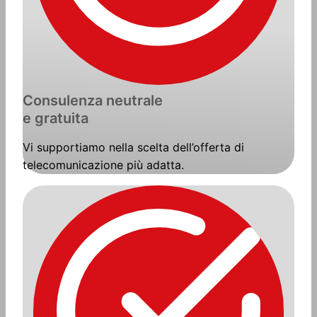
Consulenza neutrale
e gratuita
Vi supportiamo nella scelta dell’offerta di
telecomunicazione più adatta.