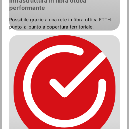
Infrastruttura in fibra ottica
performante
Possibile grazie a una rete in fibra ottica FTTH
punto-a-punto a copertura territoriale.