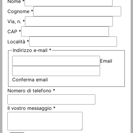
Nome
*
Cognome
*
Via, n.
*
CAP
*
Località
*
Indirizzo e-mail
*
Email
Conferma email
e-
Nomero di telefono
*
mail
telefono
Il vostro messaggio
*
Il