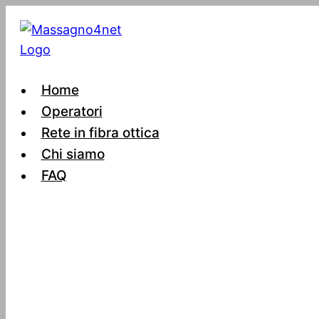
Salta
al
contenuto
Home
Operatori
Rete in fibra ottica
Chi siamo
FAQ